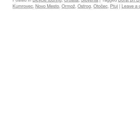
Kumrovec
,
Novo Mesto
,
Ormož
,
Ostrog
,
Otočec
,
Ptuj
|
Leave a